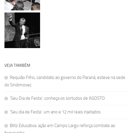
VEJA TAMBÉM
Requião Filho, candidato ao governo do Paraná, esteve na sede
do Sindimovec
‘Seu Dia de Festa’: conheça os sortudos de AGOSTO
‘Seu dia de Festa’: um ano e 12 mil reais injetados
Blitz Educativa: ação em Campo Largo reforça combate ao
feminicídio