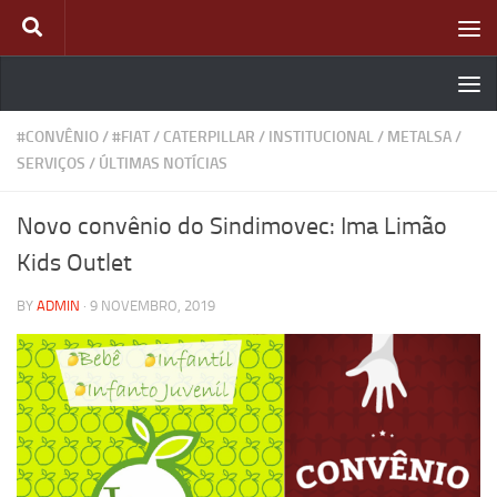
Skip to content
#CONVÊNIO
/
#FIAT
/
CATERPILLAR
/
INSTITUCIONAL
/
METALSA
/
SERVIÇOS
/
ÚLTIMAS NOTÍCIAS
Novo convênio do Sindimovec: Ima Limão
Kids Outlet
BY
ADMIN
·
9 NOVEMBRO, 2019