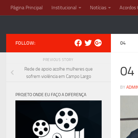
Página Principal
Institucional
Notícias
Acordos 
Skip to content
FOLLOW:
04
PREVIOUS STORY
04
Rede de apoio acolhe mulheres que
sofrem violência em Campo Largo
BY
ADMI
PROJETO ONDE EU FAÇO A DIFERENÇA