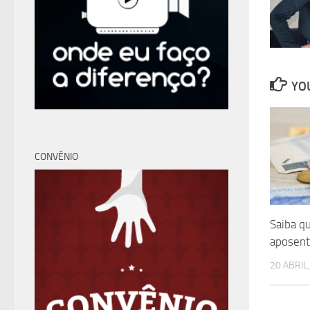
YOU
CONVÊNIO
Saiba q
aposent
20 ABRIL