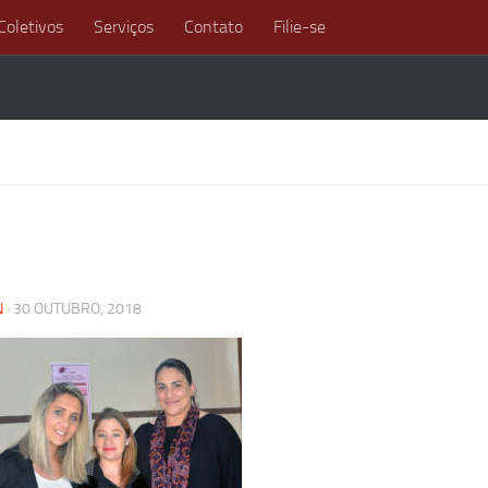
Coletivos
Serviços
Contato
Filie-se
N
·
30 OUTUBRO, 2018