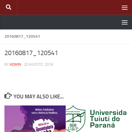
Skip to content
20160817_120541
20160817_120541
BY
ADMIN
·
20 AGOSTO, 2016
YOU MAY ALSO LIKE...