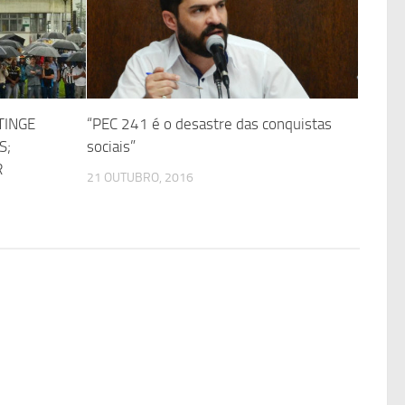
TINGE
“PEC 241 é o desastre das conquistas
S;
sociais”
R
21 OUTUBRO, 2016