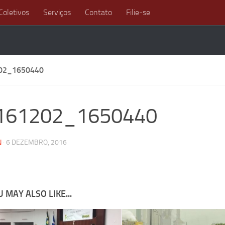
Coletivos
Serviços
Contato
Filie-se
02_1650440
161202_1650440
N
·
6 DEZEMBRO, 2016
 MAY ALSO LIKE...