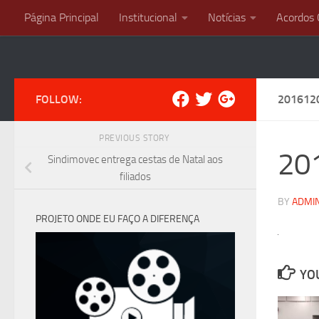
Página Principal
Institucional
Notícias
Acordos 
Skip to content
FOLLOW:
201612
PREVIOUS STORY
20
Sindimovec entrega cestas de Natal aos
filiados
BY
ADMI
PROJETO ONDE EU FAÇO A DIFERENÇA
YOU