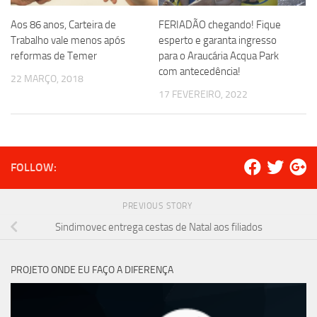
Aos 86 anos, Carteira de
FERIADÃO chegando! Fique
Trabalho vale menos após
esperto e garanta ingresso
reformas de Temer
para o Araucária Acqua Park
com antecedência!
22 MARÇO, 2018
17 FEVEREIRO, 2022
FOLLOW:
PREVIOUS STORY
Sindimovec entrega cestas de Natal aos filiados
PROJETO ONDE EU FAÇO A DIFERENÇA