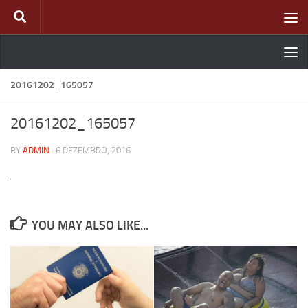
Skip to content
20161202_165057
20161202_165057
BY
ADMIN
·
6 DEZEMBRO, 2016
YOU MAY ALSO LIKE...