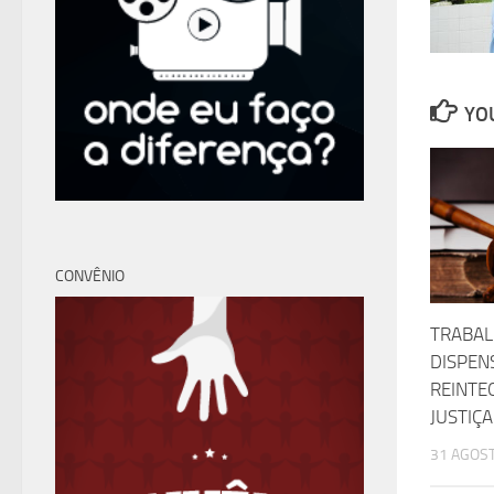
YOU
CONVÊNIO
TRABAL
DISPEN
REINTE
JUSTIÇA
31 AGOST