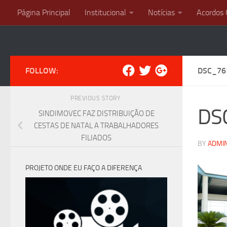
Página Principal
Institucional
Notícias
Acordos 
Skip to content
FOLLOW:
DSC_76
PREVIOUS STORY
DS
SINDIMOVEC FAZ DISTRIBUIÇÃO DE
CESTAS DE NATAL A TRABALHADORES
FILIADOS
BY
ADMI
PROJETO ONDE EU FAÇO A DIFERENÇA