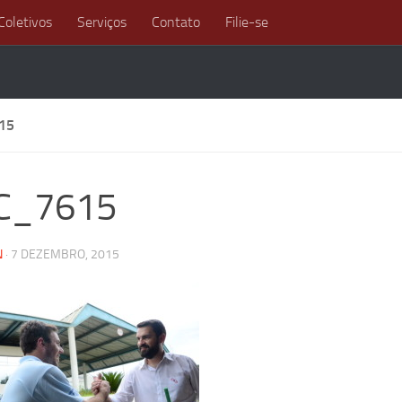
Coletivos
Serviços
Contato
Filie-se
15
C_7615
N
·
7 DEZEMBRO, 2015