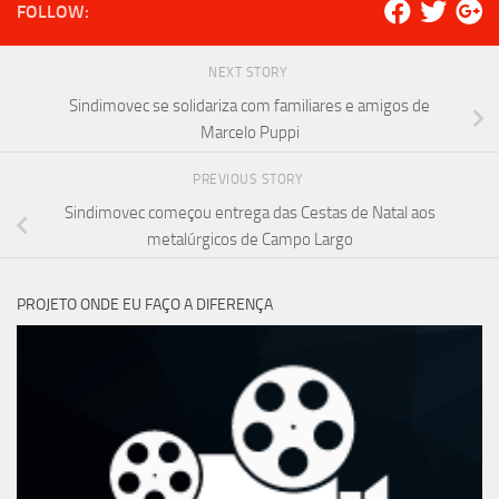
FOLLOW:
NEXT STORY
Sindimovec se solidariza com familiares e amigos de
Marcelo Puppi
PREVIOUS STORY
Sindimovec começou entrega das Cestas de Natal aos
metalúrgicos de Campo Largo
PROJETO ONDE EU FAÇO A DIFERENÇA