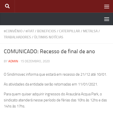
Skip to content
#CONVÊNIO
/
#FIAT
/
BENEFICIOS
/
CATERPILLAR
/
METALSA
/
TRABALHADORES
/
ÚLTIMAS NOTÍCIAS
COMUNICADO: Recesso de final de ano
BY
ADMIN
·
15 DEZEMBRO, 2020
O Sindimovec informa que estará em recesso de 21/12 até 10/01.
As atividades da entidade serão retomadas em 11/01/2021.
Para quem quiser adquirir ingressos do Araucária Acqua Park, o
sindicato atenderá nesse período de férias das 10hs às 12hs e das
14hs às 17hs.