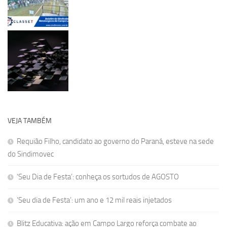
VEJA TAMBÉM
Requião Filho, candidato ao governo do Paraná, esteve na sede
do Sindimovec
‘Seu Dia de Festa’: conheça os sortudos de AGOSTO
‘Seu dia de Festa’: um ano e 12 mil reais injetados
Blitz Educativa: ação em Campo Largo reforça combate ao