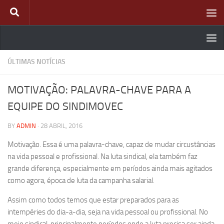
Skip to content
ÚLTIMAS NOTÍCIAS
MOTIVAÇÃO: PALAVRA-CHAVE PARA A
EQUIPE DO SINDIMOVEC
BY
ADMIN
·
28 ABRIL, 2016
Motivação. Essa é uma palavra-chave, capaz de mudar circustâncias
na vida pessoal e profissional. Na luta sindical, ela também faz
grande diferença, especialmente em períodos ainda mais agitados
como agora, época de luta da campanha salarial.
Assim como todos temos que estar preparados para as
intempéries do dia-a-dia, seja na vida pessoal ou profissional. No