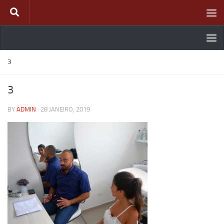
Skip to content
3
3
BY
ADMIN
·
28 JANEIRO, 2019