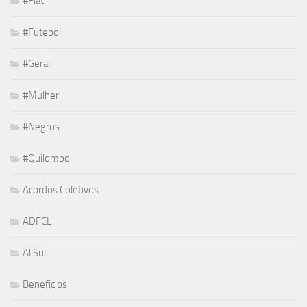
#Fiat
#Futebol
#Geral
#Mulher
#Negros
#Quilombo
Acordos Coletivos
ADFCL
AllSul
Beneficios