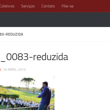
Coletivos
Serviços
Contato
Filie-se
83-REDUZIDA
c_0083-reduzida
N
·
16 ABRIL, 2015