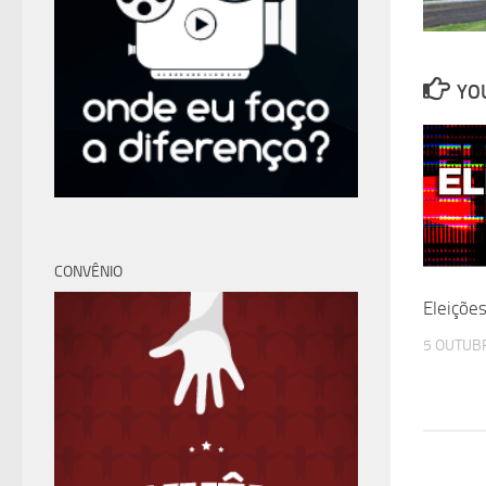
YOU
CONVÊNIO
Eleiçõe
5 OUTUB