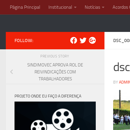
Página Principal
Institucional
Notícias
Acordos 
Skip to content
FOLLOW:
DSC_00
PREVIOUS STORY
ds
SINDIMOVEC APROVA ROL DE
REIVINDICAÇÕES COM
TRABALHADORES
BY
ADMI
PROJETO ONDE EU FAÇO A DIFERENÇA