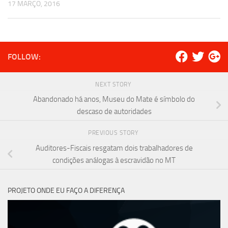
17 MARÇO, 2016
FOLLOW:
NEXT STORY
Abandonado há anos, Museu do Mate é símbolo do
descaso de autoridades
PREVIOUS STORY
Auditores-Fiscais resgatam dois trabalhadores de
condições análogas à escravidão no MT
PROJETO ONDE EU FAÇO A DIFERENÇA