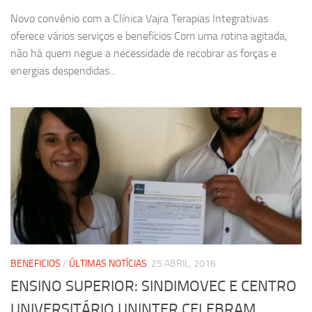
Novo convênio com a Clínica Vajra Terapias Integrativas
oferece vários serviços e benefícios Com uma rotina agitada,
não há quem negue a necessidade de recobrar as forças e
energias despendidas...
BENEFICIOS
/
ÚLTIMAS NOTÍCIAS
25 ABRIL, 2016
ENSINO SUPERIOR: SINDIMOVEC E CENTRO
UNIVERSITÁRIO UNINTER CELEBRAM