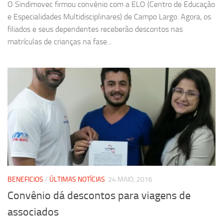
O Sindimovec firmou convênio com a ELO (Centro de Educação
e Especialidades Multidisciplinares) de Campo Largo. Agora, os
filiados e seus dependentes receberão descontos nas
matrículas de crianças na fase...
BENEFICIOS
/
ÚLTIMAS NOTÍCIAS
24 MAIO, 2016
Convênio dá descontos para viagens de
associados