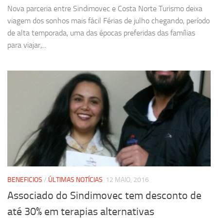
Nova parceria entre Sindimovec e Costa Norte Turismo deixa
viagem dos sonhos mais fácil Férias de julho chegando, período
de alta temporada, uma das épocas preferidas das famílias
para viajar,...
BENEFICIOS
/
ÚLTIMAS NOTÍCIAS
12 MAIO, 2016
Associado do Sindimovec tem desconto de
até 30% em terapias alternativas