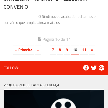
CONVÊNIO
O Sindimovec acaba de fechar novo
convênio que amplia ainda mais, os...
Página 10 de 11
« Primeira
«
...
7
8
9
10
11
»
FOLLOW:
PROJETO ONDE EU FAÇO A DIFERENÇA