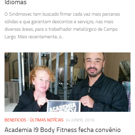
Idiomas
O Sindimovec tem buscado firmar cada vez mais parcerias
sólidas e que garantam descontos e serviços, nas mais
diversas áreas, para o trabalhador metalúrgico de Campo
Largo. Mais recentemente, o...
BENEFICIOS
/
ÚLTIMAS NOTÍCIAS
24 JUNHO, 2016
Academia I9 Body Fitness fecha convênio